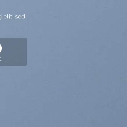
elit, sed
0
C