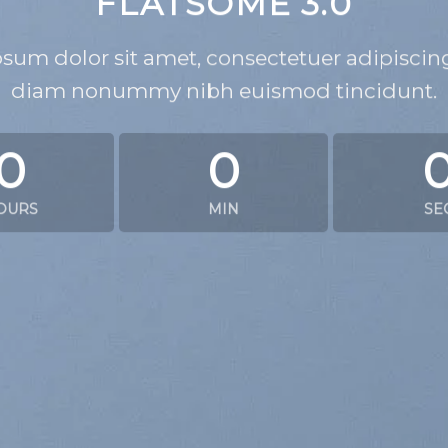
FLATSOME 3.0
sum dolor sit amet, consectetuer adipiscing 
diam nonummy nibh euismod tincidunt.
0
0
OURS
MIN
SE