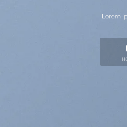
Lorem ip
H